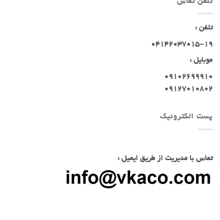
تلفن تماس
تلفن :
04142037015-19
موبایل :
09102699910
09127010802
پست الکترونیک
تماس با مدیریت از طریق ایمیل :