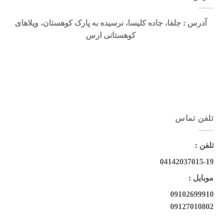
آدرس : جلفا، جاده کلیسا، نرسیده به پارک کوهستان، ویلاهای
کوهستانی ارس
تلفن تماس
تلفن :
04142037015-19
موبایل :
09102699910
09127010802