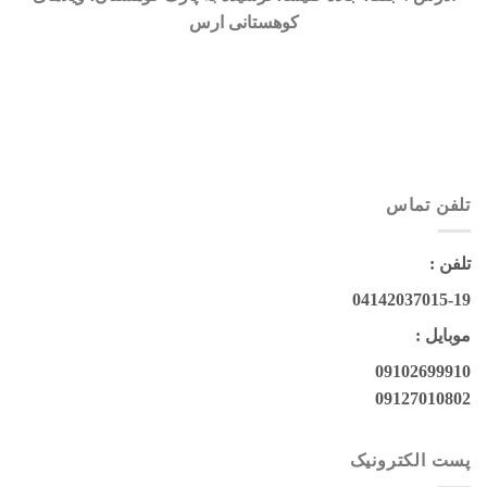
کوهستانی ارس
تلفن تماس
تلفن :
04142037015-19
موبایل :
09102699910
09127010802
پست الکترونیک