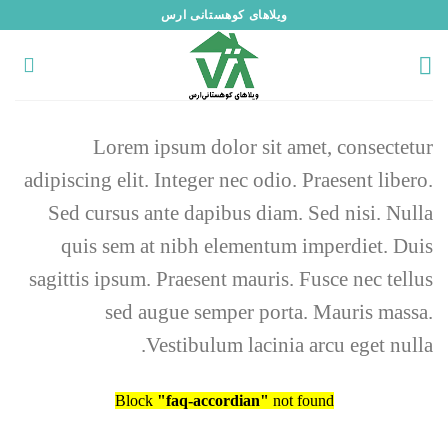
رش
ویلاهای کوهستانی ارس
ه
حتوا
Lorem ipsum dolor sit amet, consectetur
adipiscing elit. Integer nec odio. Praesent libero.
Sed cursus ante dapibus diam. Sed nisi. Nulla
quis sem at nibh elementum imperdiet. Duis
sagittis ipsum. Praesent mauris. Fusce nec tellus
sed augue semper porta. Mauris massa.
Vestibulum lacinia arcu eget nulla.
Block
"faq-accordian"
not found