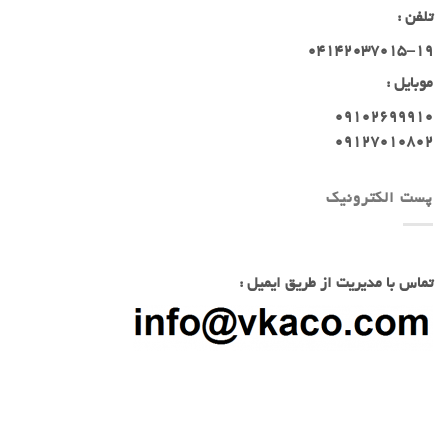
تلفن :
04142037015-19
موبایل :
09102699910
09127010802
پست الکترونیک
تماس با مدیریت از طریق ایمیل :