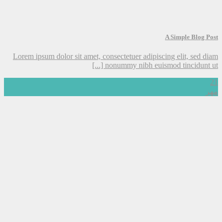
A Simple Blog Post
Lorem ipsum dolor sit amet, consectetuer adipiscing elit, sed diam
nonummy nibh euismod tincidunt ut [...]
21
مهر