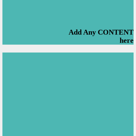
Add Any CONTENT
here