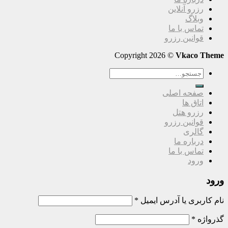
رزرو آنلاین
وبلاگ
تماس با ما
قوانین رزرو
Copyright 2026 ©
Vkaco Theme
جستجو
برای:
صفحه اصلی
اتاق ها
رزرو هتل
قوانین رزرو
گالری
درباره ما
تماس با ما
ورود
ورود
نام کاربری یا آدرس ایمیل
*
گذرواژه
*