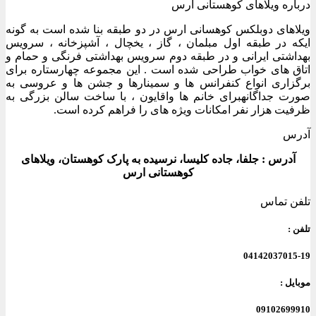
درباره ویلاهای کوهستانی ارس
ویلاهای دوبلکس کوهسانی ارس در دو طبقه بنا شده است به گونه
ایکه در طبقه اول مبلمان ، گاز ، یخچال ، آشپزخانه ، سرویس
بهداشتی ایرانی و در طبقه دوم سرویس بهداشتی فرنگی و حمام و
اتاق های خواب طراحی شده است . این مجموعه چهارستاره برای
برگزاری انواع کنفرانس ها و سمینارها و جشن ها و عروسی به
صورت جداگانهبرای خانم ها واقایون ، با ساخت سالن بزرگی به
ظرفیت هزار نفر امکانات ویژه های را فراهم کرده است.
آدرس
آدرس : جلفا، جاده کلیسا، نرسیده به پارک کوهستان، ویلاهای
کوهستانی ارس
تلفن تماس
تلفن :
04142037015-19
موبایل :
09102699910