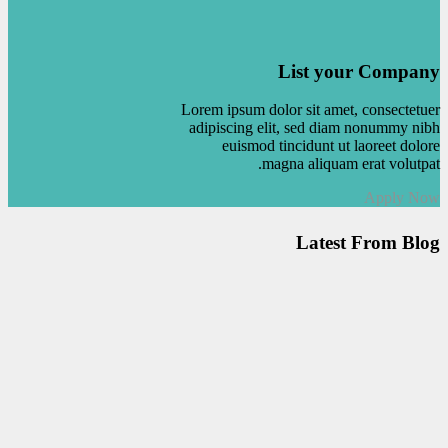
List your Company
Lorem ipsum dolor sit amet, consectetuer
adipiscing elit, sed diam nonummy nibh
euismod tincidunt ut laoreet dolore
magna aliquam erat volutpat.
Apply Now
Latest From Blog