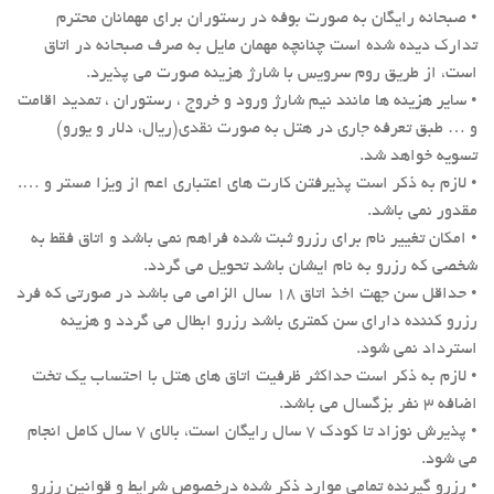
• صبحانه رایگان به صورت بوفه در رستوران برای مهمانان محترم
تدارک دیده شده است چنانچه مهمان مایل به صرف صبحانه در اتاق
است، از طریق روم سرویس با شارژ هزینه صورت می پذیرد.
• سایر هزینه ها مانند نیم شارژ ورود و خروج ، رستوران ، تمدید اقامت
و … طبق تعرفه جاری در هتل به صورت نقدی(ریال، دلار و یورو)
تسویه خواهد شد.
• لازم به ذکر است پذیرفتن کارت های اعتباری اعم از ویزا مستر و ….
مقدور نمی باشد.
• امکان تغییر نام برای رزرو ثبت شده فراهم نمی باشد و اتاق فقط به
شخصی که رزرو به نام ایشان باشد تحویل می گردد.
• حداقل سن جهت اخذ اتاق ۱۸ سال الزامی می باشد در صورتی که فرد
رزرو کننده دارای سن کمتری باشد رزرو ابطال می گردد و هزینه
استرداد نمی شود.
• لازم به ذکر است حداکثر ظرفیت اتاق های هتل با احتساب یک تخت
اضافه ۳ نفر بزگسال می باشد.
• پذیرش نوزاد تا کودک ۷ سال رایگان است، بالای ۷ سال کامل انجام
می شود.
• رزرو گیرنده تمامی موارد ذکر شده درخصوص شرایط و قوانین رزرو