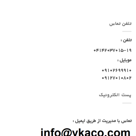
تلفن تماس
تلفن :
04142037015-19
موبایل :
09102699910
09127010802
پست الکترونیک
تماس با مدیریت از طریق ایمیل :