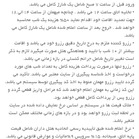
ورود قبل از ساعت ۷ صبح شامل یک شارژ کامل می باشد.
• تخلیه اتاق ساعت ۱۲ می باشد . چنانچه میهمان از ساعت ۱۴الی ۱۸
جهت تمدید اقامت خود اقدام نماید ۵۰% هزینه یک شب محاسبه
خواهد شد . خروج بعد از ساعت اعلام شده شامل یک شارژ کامل می
باشد.
• رزرو کننده ملزم به درج تاریخ دقیق رزرو خود می باشد و اقامت
بیشتر از ۱۰ شب با تایید و هماهنگی هتل صورت میگیرد لازم به ذکر
است تغییر تاریخ شامل جرائم کنسلی در بازه زمانی می باشد.
• رزرو تنها درصورت پرداخت هزینه کامل به تعداد شب های مورد
درخواست و اخذ شناسه پیگیری از سایت معتبر می باشد. تأکید می
گردد تایید رزرو مهمان منوط به اخذ کد پیگیری توسط سیستم می باشد،
این کد زمانی به مهمان اعلام خواهد شد که مراحل واریز قطعی گردد و
رزرو پس از پرداخت کامل قطعی خواهد بود.
• ملاک قیمت ها در سیستم بر اساس نرخ نمایش داده شده در سایت
در لحظه ثبت رزرو خواهد بود و در بازه های زمانی مختلف ممکن است
متغیر باشد.
• نرخ اعلام شده طبق تأییدیه رسمی اتحادیه هتل داران شامل قیمت
پایه اتاق، صبحانه، ۱۵% سرویس ۹%مالیات و عوارض قانونی می باشد.