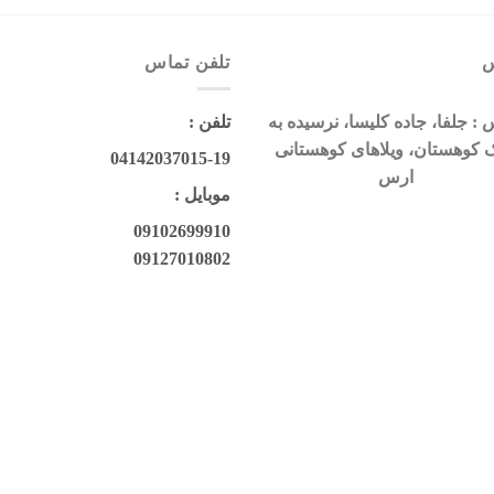
س
تلفن تماس
: جلفا، جاده کلیسا، نرسیده به
تلفن :
ک کوهستان، ویلاهای کوهستانی
04142037015-19
ارس
موبایل :
09102699910
09127010802