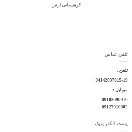
کوهستانی ارس
تلفن تماس
تلفن :
04142037015-19
موبایل :
09102699910
09127010802
پست الکترونیک